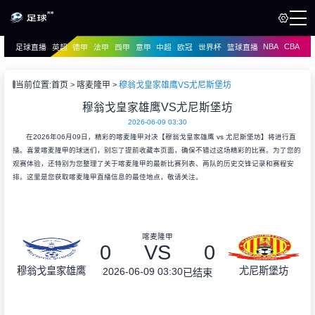
NBA
CBA
足球直播
英超
德甲
法甲
西甲
意甲
中超
欧冠
世界杯
篮球直播
页
直播
直播
当前位置:
首页
喀麦隆甲
穆翁戈皇家雄鹰VS尤尼斯堡坊
穆翁戈皇家雄鹰VS尤尼斯堡坊
2026-06-09 03:30
在2026年06月09日，精彩的喀麦隆甲对决【穆翁戈皇家雄鹰 vs 尤尼斯堡坊】将进行直
播。喜爱喀麦隆甲的球迷们，别忘了提前收藏本页面，确保不错过这场精彩的比赛。为了您的
观赛体验，还特别为您整理了关于喀麦隆甲的最新比赛列表、两队的历史交锋记录和赛程安
排。这里是您获取喀麦隆甲直播信息的最佳地点，敬请关注。
喀麦隆甲
0
VS
0
穆翁戈皇家雄鹰
尤尼斯堡坊
2026-06-09 03:30
已结束