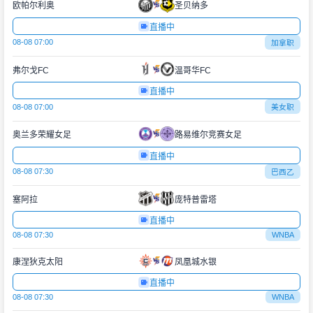
欧帕尔利奥
圣贝纳多
直播中
08-08 07:00
加拿职
弗尔戈FC
温哥华FC
直播中
08-08 07:00
美女职
奥兰多荣耀女足
路易维尔竞赛女足
直播中
08-08 07:30
巴西乙
塞阿拉
庞特普雷塔
直播中
08-08 07:30
WNBA
康涅狄克太阳
凤凰城水银
直播中
08-08 07:30
WNBA