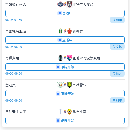
华盛顿神秘人
亚特兰大梦想
直播中
08-08 07:30
玻利甲
皇家托马亚波
奥鲁罗
直播中
08-08 08:00
美女职
哥谭女足
圣地亚哥波浪女足
即将开始
08-08 08:30
哥伦乙
奎迪奥
哥杜雷亚
即将开始
08-08 08:30
智利甲
智利天主大学
科布雷索
即将开始