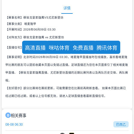
详情
【赛事名称】穆翁戈皇家雄鹰VS尤尼斯堡坊
【赛事分类】
喀麦隆甲
【开赛时间】2026年06月09日 03:30
【对阵双方】穆翁戈皇家雄鹰 vs 尤尼斯堡坊
高清直播
咪咕体育
免费直播
腾讯体育
【直播信号】
【赛事说明】北京时间2026年06月09日 03:30，喀麦隆甲直播准时在线播放，喜欢看喀麦隆
甲比赛的朋友可以提前收藏本页面以免错过直播。足球直播还为您在本页面索引了相关喀麦隆
甲直播、【穆翁戈皇家雄鹰直播、尤尼斯堡坊直播的近期比赛列表以及两队历史交锋、两队赛
程。
【友好提示】部分比赛将在赛前更新，可能需要您在比赛前再刷新查看。 如果本页面比赛已
经过期已经过期，或者以上信号都无效，请进入足球直播查看最新直播信号。
相关赛事
08-08 06:30
巴西乙